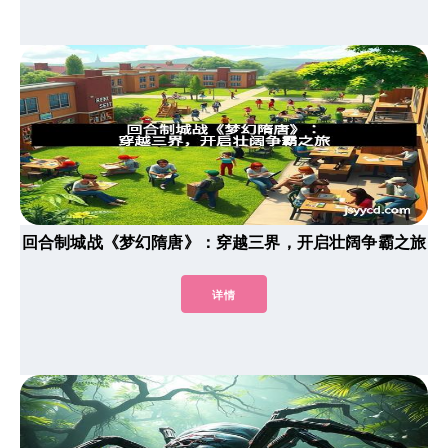
回合制城战《梦幻隋唐》：穿越三界，开启壮阔争霸之旅
详情